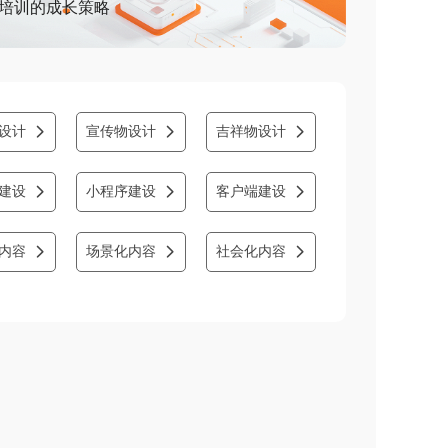
培训的成长策略
设计
宣传物设计
吉祥物设计
넲
넲
넲
建设
小程序建设
客户端建设
넲
넲
넲
内容
场景化内容
社会化内容
넲
넲
넲