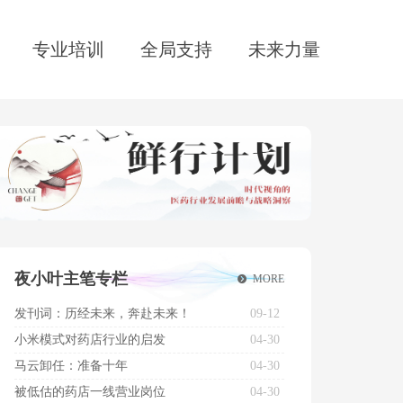
专业培训
全局支持
未来力量
夜小叶主笔专栏
뀹
MORE
发刊词：历经未来，奔赴未来！
09-12
小米模式对药店行业的启发
04-30
马云卸任：准备十年
04-30
被低估的药店一线营业岗位
04-30